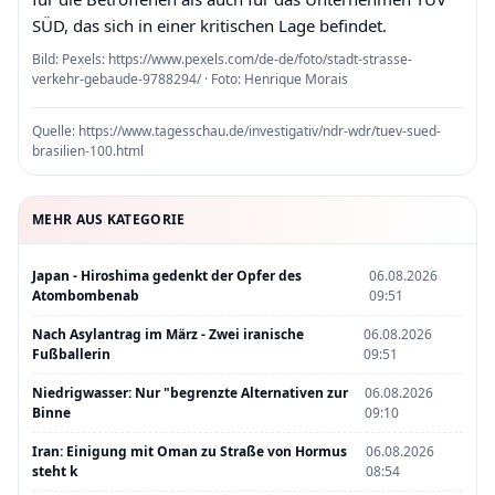
SÜD, das sich in einer kritischen Lage befindet.
Bild: Pexels: https://www.pexels.com/de-de/foto/stadt-strasse-
verkehr-gebaude-9788294/ · Foto: Henrique Morais
Quelle:
https://www.tagesschau.de/investigativ/ndr-wdr/tuev-sued-
brasilien-100.html
MEHR AUS KATEGORIE
Japan - Hiroshima gedenkt der Opfer des
06.08.2026
Atombombenab
09:51
Nach Asylantrag im März - Zwei iranische
06.08.2026
Fußballerin
09:51
Niedrigwasser: Nur "begrenzte Alternativen zur
06.08.2026
Binne
09:10
Iran: Einigung mit Oman zu Straße von Hormus
06.08.2026
steht k
08:54