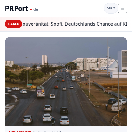
PR
Port
☰
Start
de
tale Souveränität: Soofi, Deutschlands Chance auf KI-Souve
TICKER