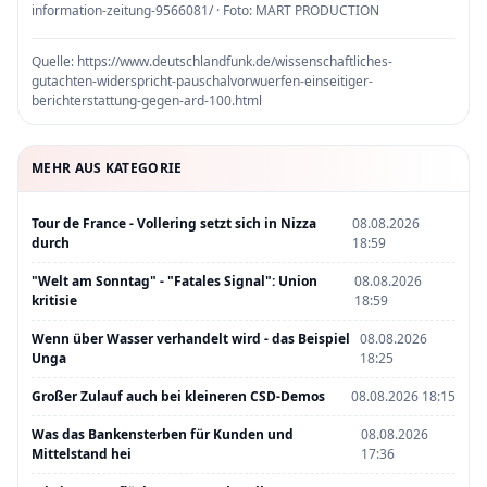
information-zeitung-9566081/ · Foto: MART PRODUCTION
Quelle:
https://www.deutschlandfunk.de/wissenschaftliches-
gutachten-widerspricht-pauschalvorwuerfen-einseitiger-
berichterstattung-gegen-ard-100.html
MEHR AUS KATEGORIE
Tour de France - Vollering setzt sich in Nizza
08.08.2026
durch
18:59
"Welt am Sonntag" - "Fatales Signal": Union
08.08.2026
kritisie
18:59
Wenn über Wasser verhandelt wird - das Beispiel
08.08.2026
Unga
18:25
Großer Zulauf auch bei kleineren CSD-Demos
08.08.2026 18:15
Was das Bankensterben für Kunden und
08.08.2026
Mittelstand hei
17:36