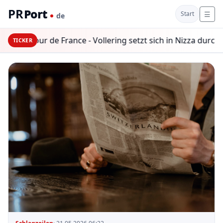
PR
Port
☰
Start
de
len
Tour de France - Vollering setzt sich in Nizza durch un
TICKER